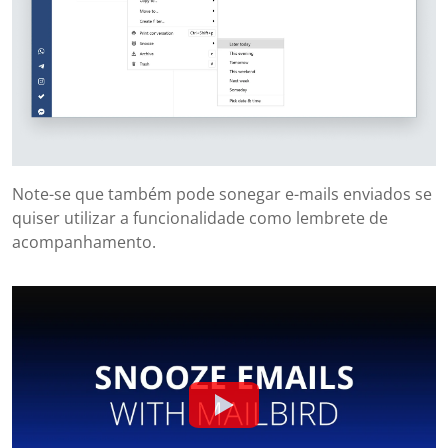
Note-se que também pode sonegar e-mails enviados se
quiser utilizar a funcionalidade como lembrete de
acompanhamento.