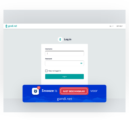
Snooze
is
voor
NIET BESCHIKBAAR
gandi.net