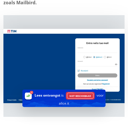
zoals Mailbird.
Lees ontvangst
is
voor
NIET BESCHIKBAAR
alice.it