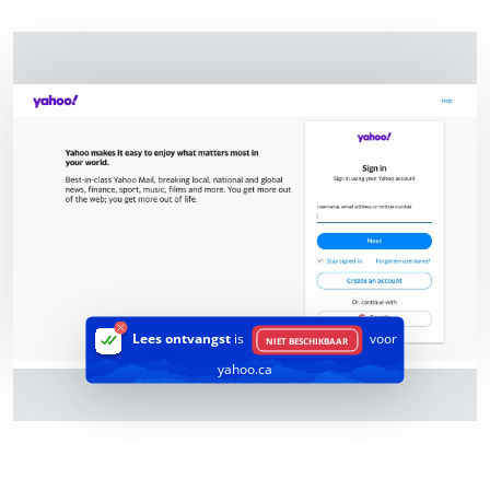
Lees ontvangst
is
voor
NIET BESCHIKBAAR
yahoo.ca