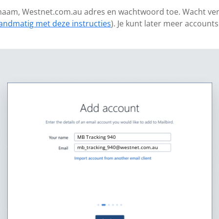
e naam, Westnet.com.au adres en wachtwoord toe. Wacht verv
andmatig met deze instructies
). Je kunt later meer account
MB Tracking 940
mb_tracking_940@westnet.com.au