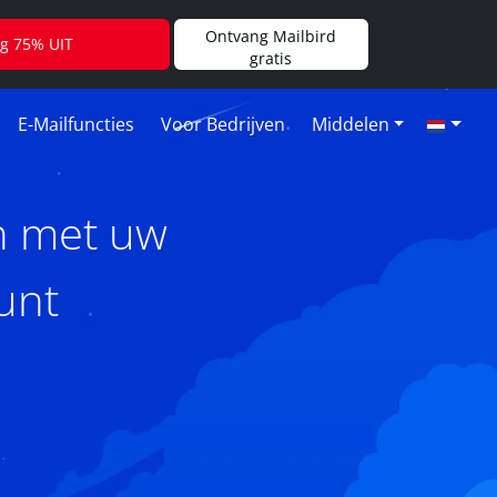
Ontvang Mailbird
jg 75% UIT
gratis
E-Mailfuncties
Voor Bedrijven
Middelen
n met uw
unt