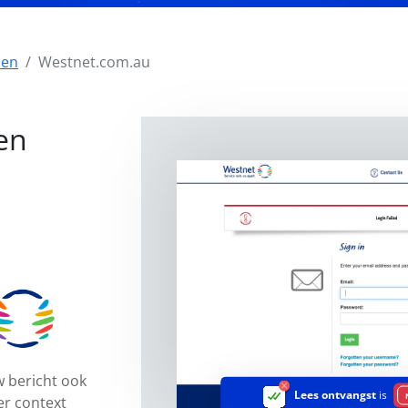
zen
Westnet.com.au
en
 bericht ook
Lees ontvangst
is
er context