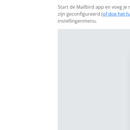
Start de Mailbird app en voeg j
zijn geconfigureerd (
of doe het h
instellingenmenu.