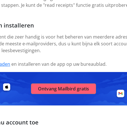
tappen. Je kunt de "read receipts" functie gratis uitprober
 installeren
ient die zeer handig is voor het beheren van meerdere adres
 de meeste e-mailproviders, dus u kunt bijna elk soort acco
s leesbevestigingen.
aden
en installeren van de app op uw bureaublad.
Ontvang Mailbird gratis
u account toe