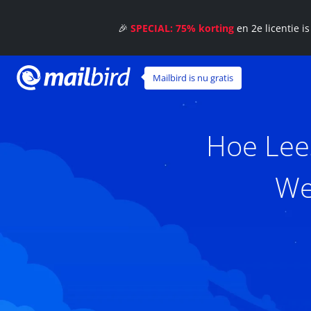
🎉
SPECIAL: 75% korting
en 2e licentie i
Mailbird is nu gratis
Hoe Lee
We