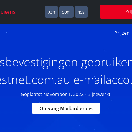
Kri
s
GRATIS!
03h
59m
44s
Prijzen
sbevestigingen gebruike
stnet.com.au e-mailacco
Geplaatst November 1, 2022 - Bijgewerkt.
Ontvang Mailbird gratis