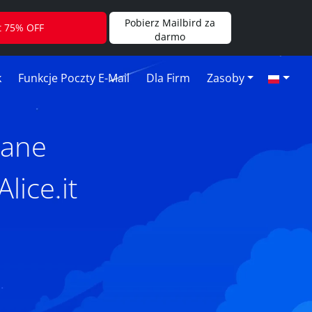
Pobierz Mailbird za
t 75% OFF
darmo
k
Funkcje Poczty E-Mail
Dla Firm
Zasoby
tane
lice.it