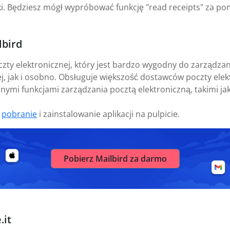
i. Będziesz mógł wypróbować funkcję "read receipts" za po
lbird
czty elektronicznej, który jest bardzo wygodny do zarządz
j, jak i osobno. Obsługuje większość dostawców poczty elekt
nymi funkcjami zarządzania pocztą elektroniczną, takimi ja
t
pobranie
i zainstalowanie aplikacji na pulpicie.
Pobierz Mailbird za darmo
.it