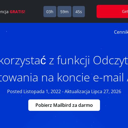
Ge
cencja
GRATIS!
03h
59m
44s
Cenni
 korzystać z funkcji Odczy
owania na koncie e-mail A
Posted Listopada 1, 2022 - Aktualizacja Lipca 27, 2026
Pobierz Mailbird za darmo