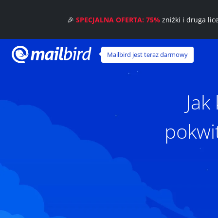
🎉
SPECJALNA OFERTA: 75%
zniżki i druga li
Mailbird jest teraz darmowy
Jak
pokwit