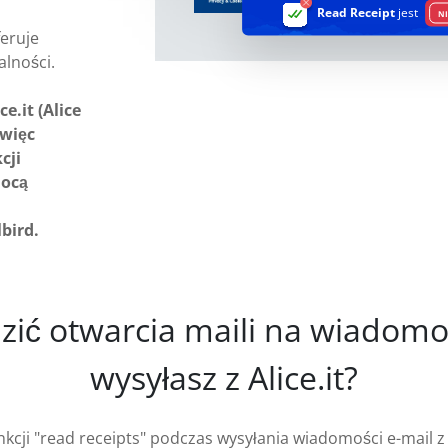
Read Receipt
jest
N
feruje
alności.
.it (Alice
 więc
cji
mocą
lbird.
dzić otwarcia maili na wiadomo
wysyłasz z Alice.it?
cji "read receipts" podczas wysyłania wiadomości e-mail z kon