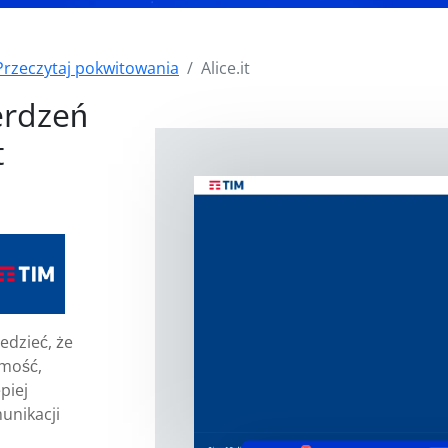
Przeczytaj pokwitowania
Alice.it
erdzeń
t
edzieć, że
omość,
piej
unikacji