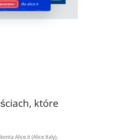
dla alice.it
IEDOSTĘPNY
ściach, które
ta Alice.it (Alice Italy),