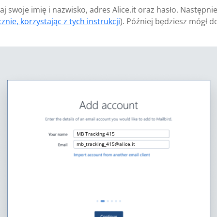
j swoje imię i nazwisko, adres Alice.it oraz hasło. Następn
znie, korzystając z tych instrukcji
). Później będziesz mógł 
MB Tracking 415
mb_tracking_415@alice.it