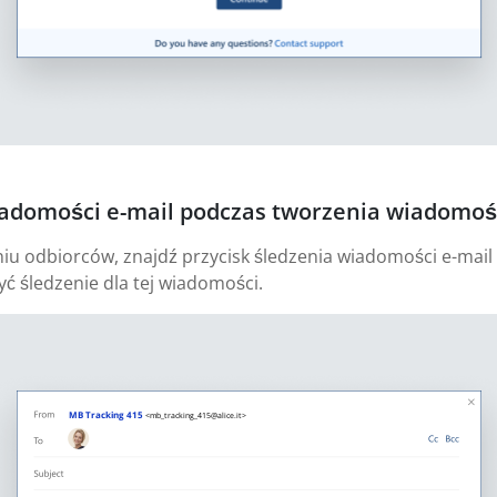
iadomości e-mail podczas tworzenia wiadomośc
u odbiorców, znajdź przycisk śledzenia wiadomości e-mail 
yć śledzenie dla tej wiadomości.
MB Tracking 415
<mb_tracking_415@alice.it>