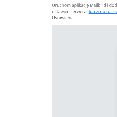
Uruchom aplikację Mailbird i doda
ustawień serwera (
lub zrób to ręc
Ustawienia.