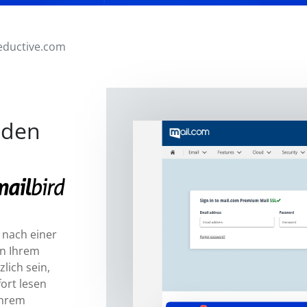
eductive.com
nden
 nach einer
in Ihrem
lich sein,
fort lesen
Ihrem