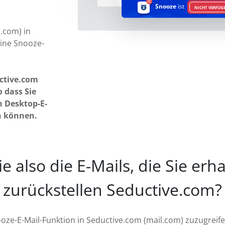
Snooze
ist
NICHT VERFÜG
l.com) in
eine Snooze-
ctive.com
 dass Sie
n Desktop-E-
n können.
 also die E-Mails, die Sie erh
zurückstellen Seductive.com?
oze-E-Mail-Funktion in Seductive.com (mail.com) zuzugreifen