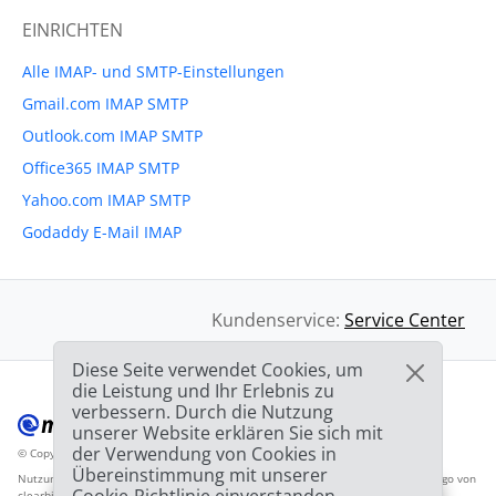
EINRICHTEN
Alle IMAP- und SMTP-Einstellungen
Gmail.com IMAP SMTP
Outlook.com IMAP SMTP
Office365 IMAP SMTP
Yahoo.com IMAP SMTP
Godaddy E-Mail IMAP
Kundenservice:
Service Center
Diese Seite verwendet Cookies, um
die Leistung und Ihr Erlebnis zu
verbessern. Durch die Nutzung
unserer Website erklären Sie sich mit
der Verwendung von Cookies in
© Copyright 2012-2026 Mailbird
Alle Rechte vorbehalten.
™
Übereinstimmung mit unserer
Nutzungsbedingunen
Datenschutzbestimmungen
Inhaltsverzeichnis
Anbieter-Logo von
clearbit.com