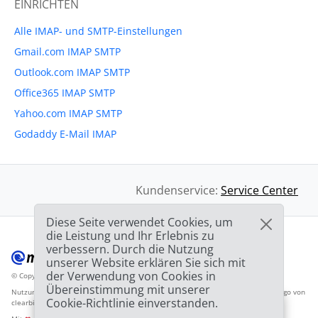
EINRICHTEN
Alle IMAP- und SMTP-Einstellungen
Gmail.com IMAP SMTP
Outlook.com IMAP SMTP
Office365 IMAP SMTP
Yahoo.com IMAP SMTP
Godaddy E-Mail IMAP
Kundenservice:
Service Center
Diese Seite verwendet Cookies, um
die Leistung und Ihr Erlebnis zu
verbessern. Durch die Nutzung
unserer Website erklären Sie sich mit
der Verwendung von Cookies in
© Copyright 2012-2026 Mailbird
Alle Rechte vorbehalten.
™
Übereinstimmung mit unserer
Nutzungsbedingunen
Datenschutzbestimmungen
Inhaltsverzeichnis
Anbieter-Logo von
Cookie-Richtlinie einverstanden.
clearbit.com
🎉
SPEZIAL ANGEBOT: