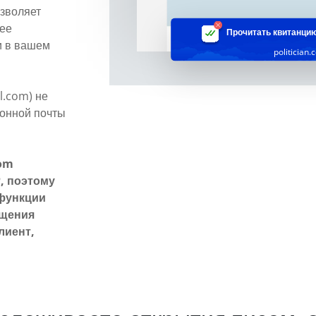
зволяет
лее
Прочитать квитанци
 в вашем
politician
l.com) не
ронной почты
com
, поэтому
 функции
бщения
лиент,