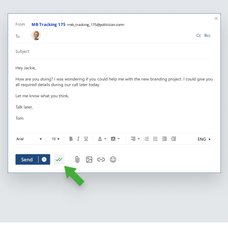
MB Tracking 175
<mb_tracking_175@politician.com>