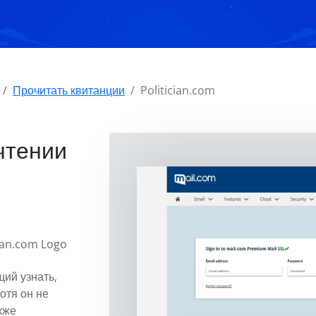
Прочитать квитанции
Politician.com
чтении
ий узнать,
отя он не
кже