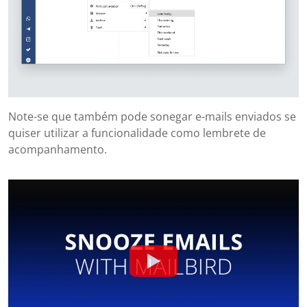
Note-se que também pode sonegar e-mails enviados se
quiser utilizar a funcionalidade como lembrete de
acompanhamento.