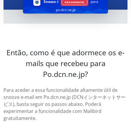
Snooze
é
para
NÃO DISPONÍVEL
po.dcn.ne.jp
Então, como é que adormece os e-
mails que recebeu para
Po.dcn.ne.jp?
Para aceder a essa funcionalidade altamente útil de
snooze e-mail em Po.dcn.ne.jp (DCNインターネットサー
ビス), basta seguir os passos abaixo. Poderá
experimentar a funcionalidade com Mailbird
gratuitamente.