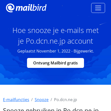
Hoe snooze je e-mails met
je Po.dcn.ne.jp account
Geplaatst November 1, 2022 - Bijgewerkt.
Ontvang Mailbird gratis
E-mailfuncties
Snooze
Po.dcn.ne.jp
Snooze gebruiken in Po.dcn.ne.jp