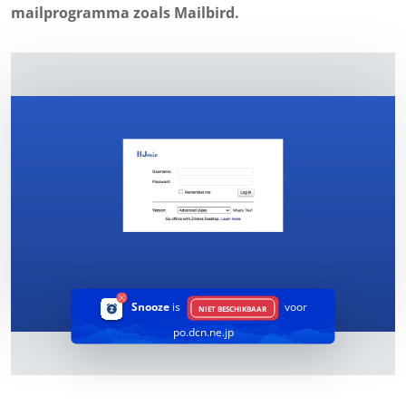
mailprogramma zoals Mailbird.
Snooze
is
voor
NIET BESCHIKBAAR
po.dcn.ne.jp