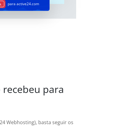
para active24.com
EL
e recebeu para
24 Webhosting), basta seguir os