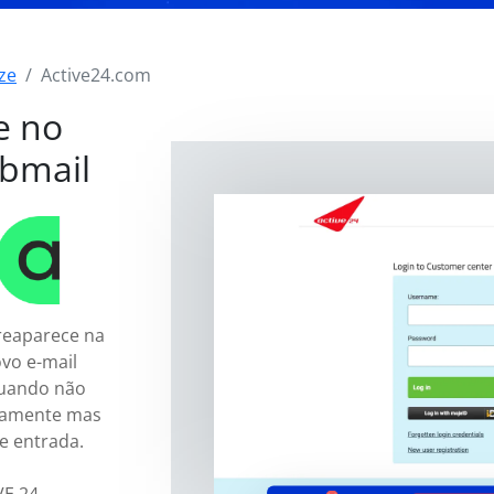
ze
Active24.com
e no
bmail
reaparece na
vo e-mail
quando não
tamente mas
e entrada.