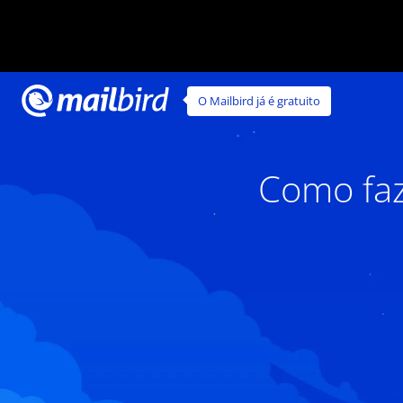
O Mailbird já é gratuito
Como faz