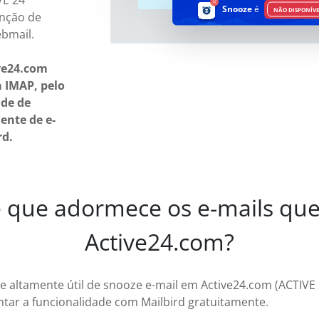
VE 24
Snooze
é
NÃO DISPONÍV
nção de
ebmail.
ive24.com
 IMAP, pelo
ade de
ente de e-
rd.
 que adormece os e-mails qu
Active24.com?
e altamente útil de snooze e-mail em Active24.com (ACTIVE 
tar a funcionalidade com Mailbird gratuitamente.