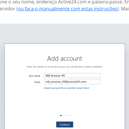
icione o seu nome, endereço Active24.com e palavra-passe. 
ervidor (
ou faça-o manualmente com estas instruções
). Ma
MB Snooze 49
mb_snooze_49@active24.com