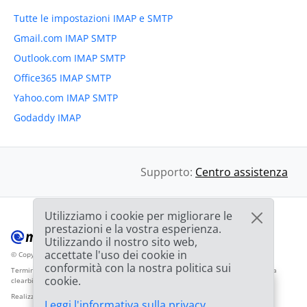
Tutte le impostazioni IMAP e SMTP
Gmail.com IMAP SMTP
Outlook.com IMAP SMTP
Office365 IMAP SMTP
Yahoo.com IMAP SMTP
Godaddy IMAP
Supporto:
Centro assistenza
Utilizziamo i cookie per migliorare le
prestazioni e la vostra esperienza.
Utilizzando il nostro sito web,
accettate l'uso dei cookie in
© Copyright 2012-2026 Mailbird
Tutti i diritti riservati.
™
conformità con la nostra politica sui
Termini di servizio
Informativa sulla privacy
Mappa del sito
Logo del fornitore da
cookie.
clearbit.com
🎉
OFFERTA: Sconto del
75%
e la seconda licenza
03h
59m
44s
Realizzato con
❤
Leggi l'informativa sulla privacy
.