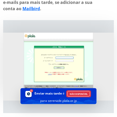
e-mails para mais tarde, se adicionar a sua
conta ao
Mailbird
.
Enviar mais tarde
é
NÃO DISPONÍVEL
para serenade.plala.or.jp