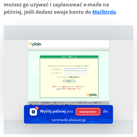
możesz go używać i zaplanować e-maile na
później, jeśli dodasz swoje konto do
Mailbirda
.
Wyślij później
jest
dla
NIEDOSTĘPNY
serenade.plala.or.jp