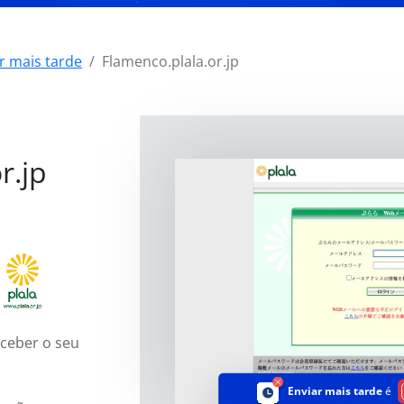
r mais tarde
Flamenco.plala.or.jp
r.jp
eceber o seu
Enviar mais tarde
é