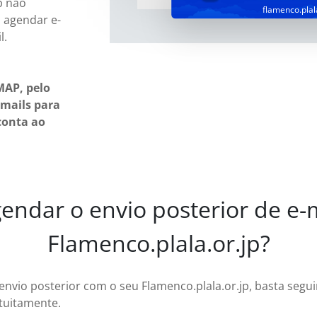
p não
flamenco.plal
 agendar e-
l.
MAP, pelo
-mails para
conta ao
ndar o envio posterior de e-m
Flamenco.plala.or.jp?
envio posterior com o seu Flamenco.plala.or.jp, basta segu
tuitamente.