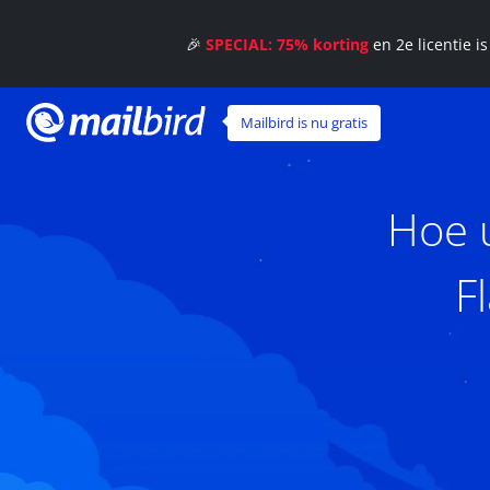
🎉
SPECIAL: 75% korting
en 2e licentie i
Mailbird is nu gratis
Hoe 
F