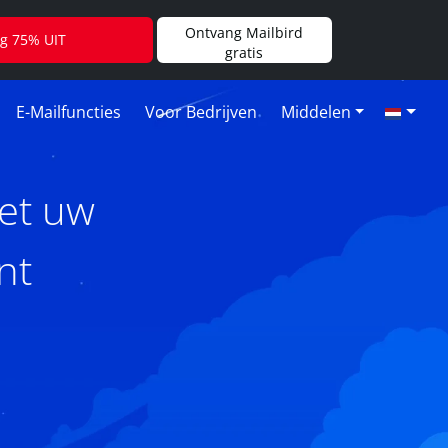
Ontvang Mailbird
jg 75% UIT
gratis
E-Mailfuncties
Voor Bedrijven
Middelen
et uw
nt