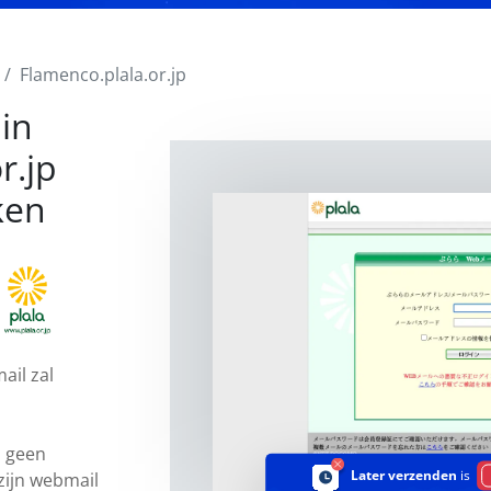
Flamenco.plala.or.jp
in
r.jp
ken
ail zal
p geen
Later verzenden
is
zijn webmail