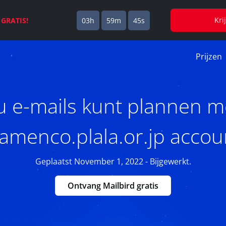
Kri
s
GRATIS!
03h
59m
45s
Prijzen
u e-mails kunt plannen m
lamenco.plala.or.jp accou
Geplaatst November 1, 2022 - Bijgewerkt.
Ontvang Mailbird gratis