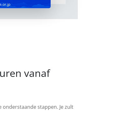
a.or.jp
turen vanaf
de onderstaande stappen. Je zult