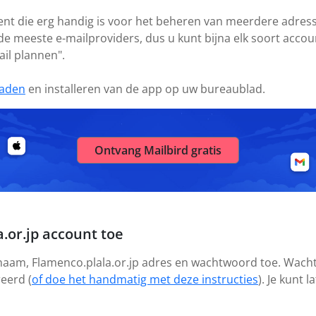
ient die erg handig is voor het beheren van meerdere adresse
 de meeste e-mailproviders, dus u kunt bijna elk soort acc
ail plannen".
aden
en installeren van de app op uw bureaublad.
Ontvang Mailbird gratis
.or.jp account toe
 naam, Flamenco.plala.or.jp adres en wachtwoord toe. Wacht
reerd (
of doe het handmatig met deze instructies
). Je kunt