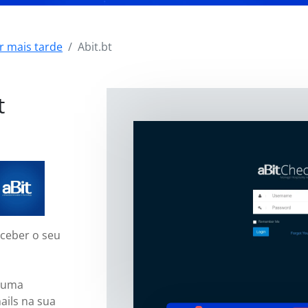
r mais tarde
Abit.bt
t
eceber o seu
e uma
ails na sua