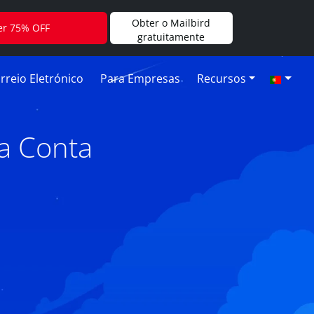
Obter o Mailbird
er 75% OFF
gratuitamente
rreio Eletrónico
Para Empresas
Recursos
a Conta