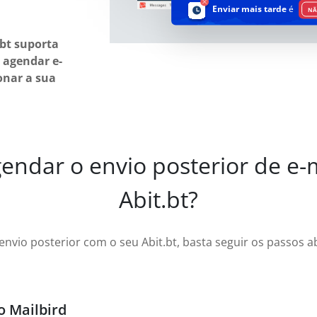
Enviar mais tarde
é
NÃ
.bt suporta
e agendar e-
onar a sua
ndar o envio posterior de e-m
Abit.bt?
envio posterior com o seu Abit.bt, basta seguir os passos 
o Mailbird