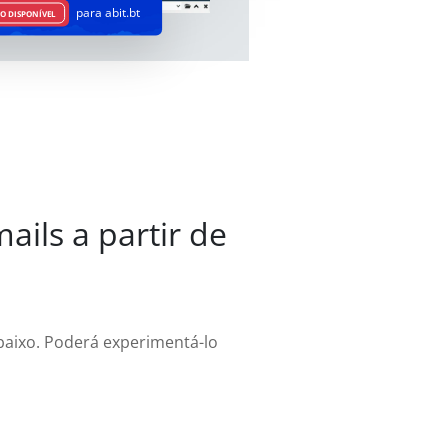
para abit.bt
O DISPONÍVEL
ails a partir de
abaixo. Poderá experimentá-lo