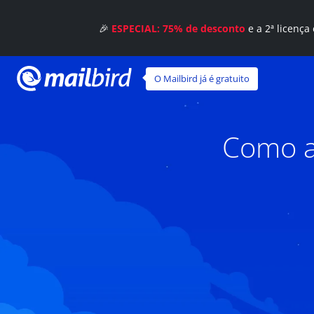
🎉
ESPECIAL: 75% de desconto
e a 2ª licença
O Mailbird já é gratuito
Como a