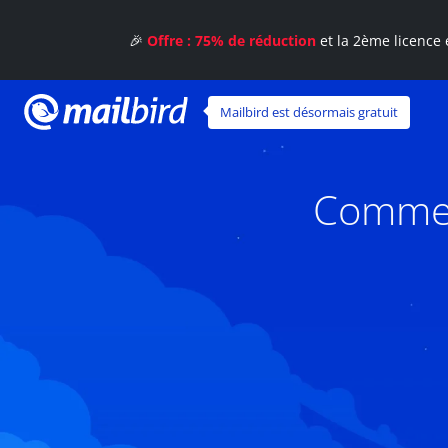
🎉
Offre : 75% de réduction
et la 2ème licence 
Mailbird est désormais gratuit
Commen