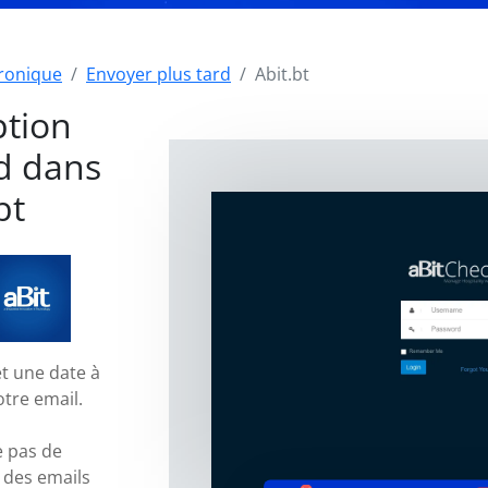
tronique
Envoyer plus tard
Abit.bt
ption
d dans
bt
t une date à
otre email.
e pas de
 des emails