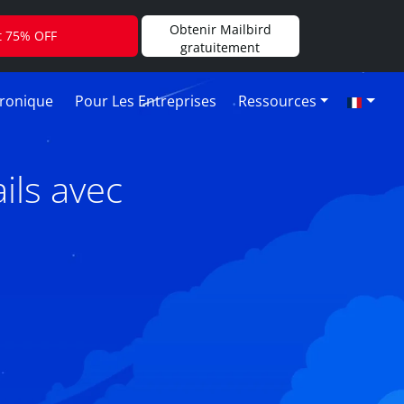
Obtenir Mailbird
t 75% OFF
gratuitement
tronique
Pour Les Entreprises
Ressources
ls avec