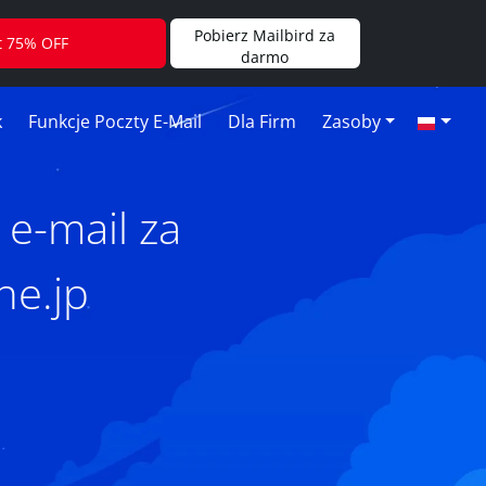
Pobierz Mailbird za
t 75% OFF
darmo
k
Funkcje Poczty E-Mail
Dla Firm
Zasoby
 e-mail za
ne.jp