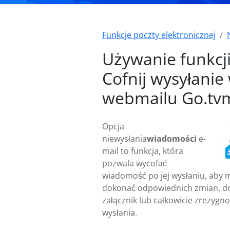
Funkcje poczty elektronicznej
Używanie funkcj
Cofnij wysyłanie
webmailu Go.tvm
Opcja
niewysłania
wiadomości
e-
mail to funkcja, która
pozwala wycofać
wiadomość po jej wysłaniu, aby 
dokonać odpowiednich zmian, d
załącznik lub całkowicie zrezygno
wysłania.