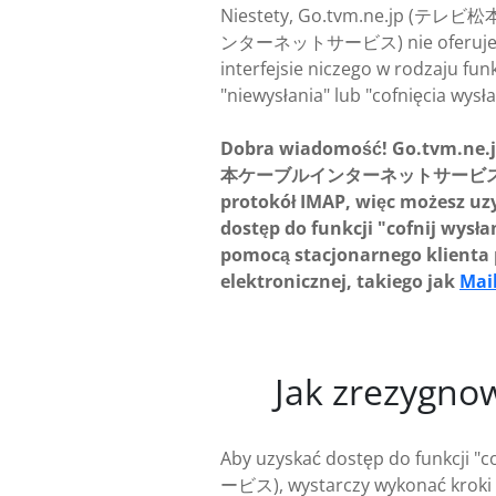
Niestety, Go.tvm.ne.jp (テ
ンターネットサービス) nie oferuje 
interfejsie niczego w rodzaju funk
"niewysłania" lub "cofnięcia wysła
Dobra wiadomość! Go.tvm.ne
本ケーブルインターネットサービス) o
protokół IMAP, więc możesz uz
dostęp do funkcji "cofnij wysła
pomocą stacjonarnego klienta 
elektronicznej, takiego jak
Mai
Jak zrezygno
Aby uzyskać dostęp do funkc
ービス), wystarczy wykonać kroki o