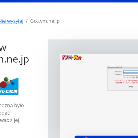
Nie wysyłaj
Go.tvm.ne.jp
i
 w
.ne.jp
można było
odać
wać z jej