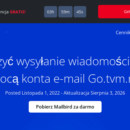
Ge
cencja
GRATIS!
03h
59m
44s
Cenni
zyć wysyłanie wiadomości
cą konta e-mail Go.tvm.
Posted Listopada 1, 2022 - Aktualizacja Sierpnia 3, 2026
Pobierz Mailbird za darmo