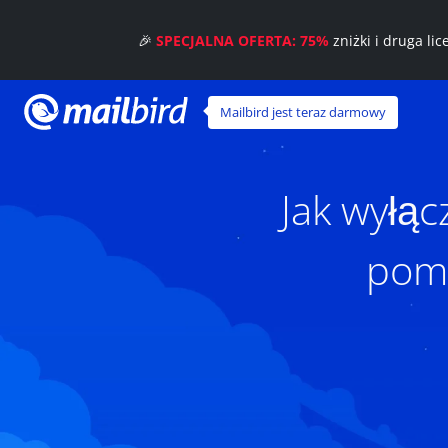
🎉
SPECJALNA OFERTA: 75%
zniżki i druga li
Mailbird jest teraz darmowy
Jak wyłąc
pomo