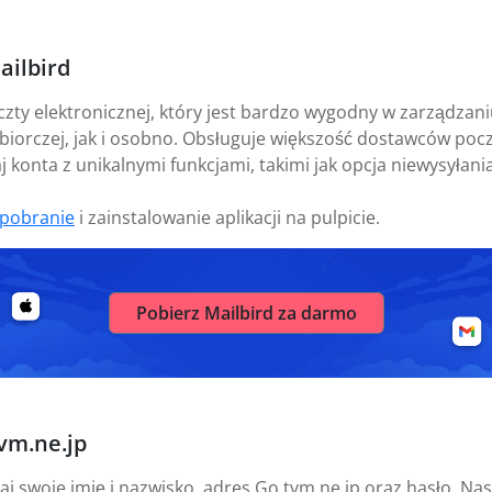
ailbird
czty elektronicznej, który jest bardzo wygodny w zarządza
biorczej, jak i osobno. Obsługuje większość dostawców pocz
 konta z unikalnymi funkcjami, takimi jak opcja niewysyłania
pobranie
i zainstalowanie aplikacji na pulpicie.
Pobierz Mailbird za darmo
vm.ne.jp
aj swoje imię i nazwisko, adres Go.tvm.ne.jp oraz hasło. Na