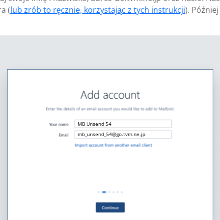
a (
lub zrób to ręcznie, korzystając z tych instrukcji
). Późnie
MB Unsend 54
mb_unsend_54@go.tvm.ne.jp