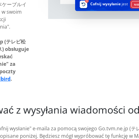
レビ松本ケーブルイ
Cofnij wysyłanie
jest
NIE
w swoim
cji
nia".
.jp (テレビ松
bsługuje
yskać
nie" za
poczty
lbird
.
wać z wysyłania wiadomości od
ji "cofnij wysłanie" e-maila za pomocą swojego Go.
pisane poniżej. Będziesz mógł wypróbować tę funkcję w Ma