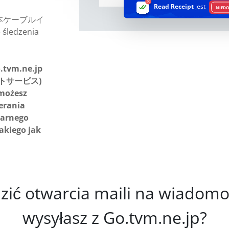
Read Receipt
jest
NIEDO
レビ松本ケーブルイ
ledzenia
.tvm.ne.jp
トサービス)
 możesz
erania
narnego
takiego jak
dzić otwarcia maili na wiadomo
wysyłasz z Go.tvm.ne.jp?