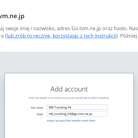
vm.ne.jp
aj swoje imię i nazwisko, adres Go.tvm.ne.jp oraz hasło. Na
a (
lub zrób to ręcznie, korzystając z tych instrukcji
). Późnie
MB Tracking 54
mb_tracking_54@go.tvm.ne.jp