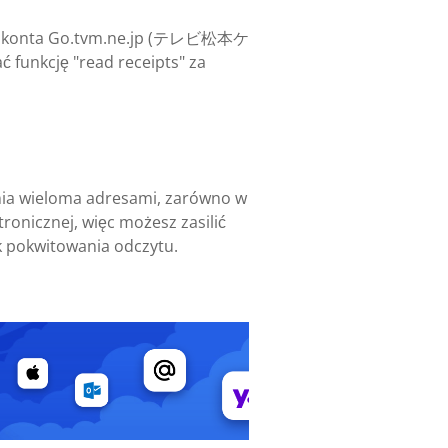
il z konta Go.tvm.ne.jp (テレビ松本ケ
nkcję "read receipts" za
ania wieloma adresami, zarówno w
ronicznej, więc możesz zasilić
k pokwitowania odczytu.