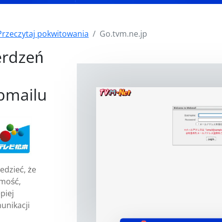
Przeczytaj pokwitowania
Go.tvm.ne.jp
erdzeń
bmailu
edzieć, że
omość,
piej
unikacji