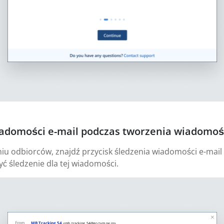
iadomości e-mail podczas tworzenia wiadomośc
u odbiorców, znajdź przycisk śledzenia wiadomości e-mail 
yć śledzenie dla tej wiadomości.
MB Tracking 54
<mb_tracking_54@go.tvm.ne.jp>