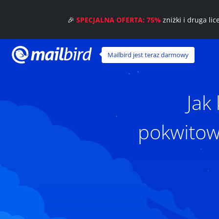
🎉
SPECJALNA OFERTA: 75%
zniżki i druga li
Mailbird jest teraz darmowy
Jak
pokwitow