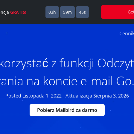
Ge
cencja
GRATIS!
03h
59m
44s
Cenni
 korzystać z funkcji Odczy
ania na koncie e-mail Go.
Posted Listopada 1, 2022 - Aktualizacja Sierpnia 3, 2026
Pobierz Mailbird za darmo