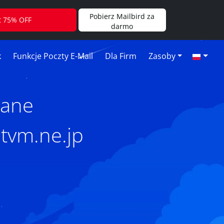
Pobierz Mailbird za
t 75% OFF
darmo
k
Funkcje Poczty E-Mail
Dla Firm
Zasoby
tane
tvm.ne.jp