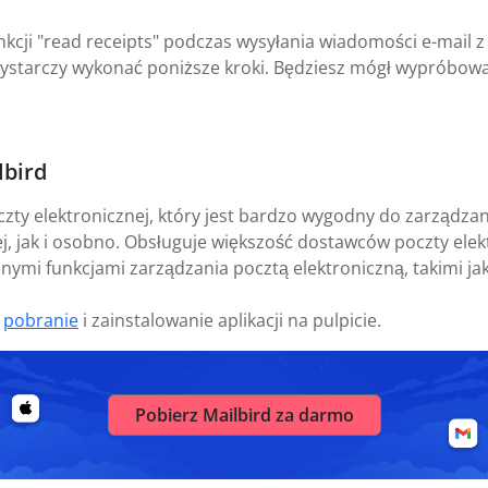
unkcji "read receipts" podczas wysyłania wiadomości e-ma
ykonać poniższe kroki. Będziesz mógł wypróbować fu
lbird
czty elektronicznej, który jest bardzo wygodny do zarządz
j, jak i osobno. Obsługuje większość dostawców poczty elekt
nymi funkcjami zarządzania pocztą elektroniczną, takimi ja
t
pobranie
i zainstalowanie aplikacji na pulpicie.
Pobierz Mailbird za darmo