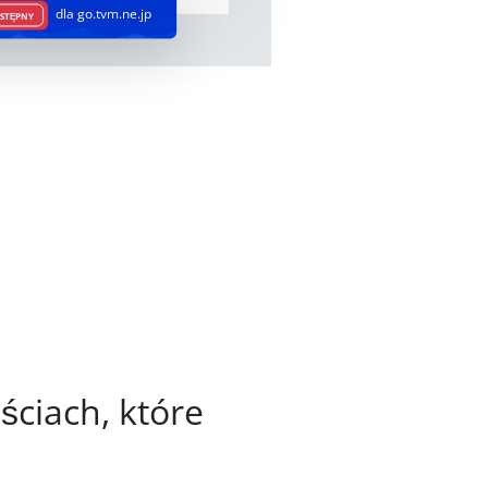
dla go.tvm.ne.jp
STĘPNY
ściach, które