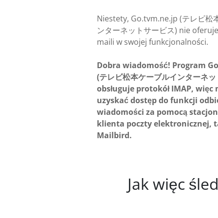
Niestety, Go.tvm.ne.jp (テ
ンターネットサービス) nie oferuje ś
maili w swojej funkcjonalności.
Dobra wiadomość! Program Go
(テレビ松本ケーブルインターネッ
obsługuje protokół IMAP, więc
uzyskać dostęp do funkcji odbi
wiadomości za pomocą stacjo
klienta poczty elektronicznej, 
Mailbird.
Jak więc śle