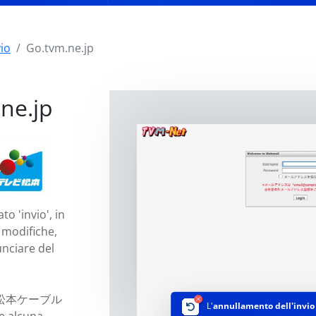
vio
Go.tvm.ne.jp
ne.jp
o 'invio', in
 modifiche,
unciare del
テレビ松本ケーブル
L'
annullamento dell'invio