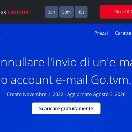
Ricevi i
za è
GRATUITA!
03h
59m
44s
Prezzi
Caratter
nullare l'invio di un'e-mai
ro account e-mail Go.tvm.
Creato Novembre 1, 2022 - Aggiornato Agosto 3, 2026
Scaricare gratuitamente