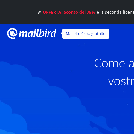
🎉
OFFERTA: Sconto del 75%
e la seconda licen
Mailbird è ora gratuito
Come an
vost