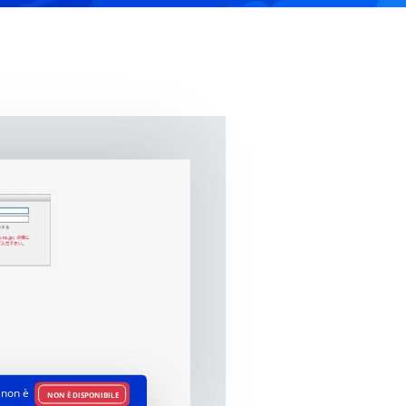
non è
NON È DISPONIBILE