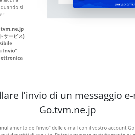
alcuna
per go.tvm.
 quando si
er.
.tvm.ne.jp
トサービス)
ibile
a Invio"
lettronica
are l'invio di un messaggio e
Go.tvm.ne.jp
 "annullamento dell'invio" delle e-mail con il vostro a