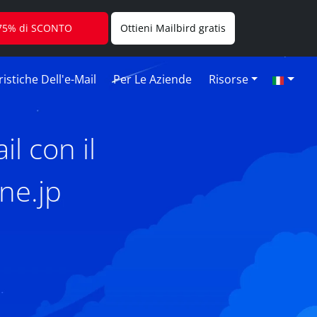
l 75% di SCONTO
Ottieni Mailbird gratis
istiche Dell'e-Mail
Per Le Aziende
Risorse
l con il
ne.jp