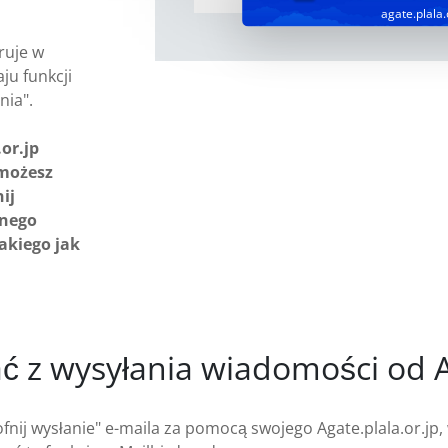
agate.plala.
eruje w
ju funkcji
nia".
or.jp
 możesz
ij
rnego
takiego jak
ć z wysyłania wiadomości od Ag
ofnij wysłanie" e-maila za pomocą swojego Agate.plala.or.jp