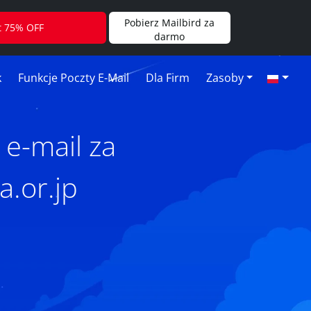
Pobierz Mailbird za
t 75% OFF
darmo
k
Funkcje Poczty E-Mail
Dla Firm
Zasoby
 e-mail za
a.or.jp