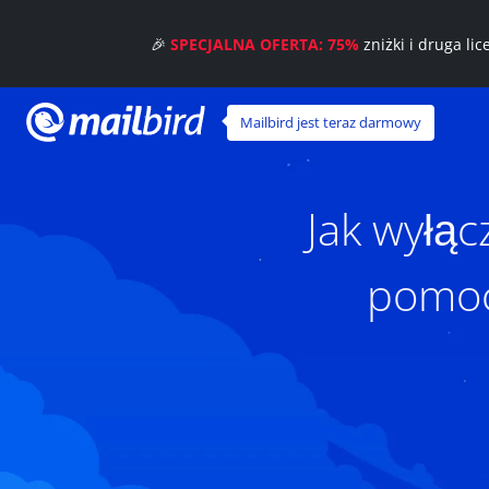
🎉
SPECJALNA OFERTA: 75%
zniżki i druga li
Mailbird jest teraz darmowy
Jak wyłąc
pomocą