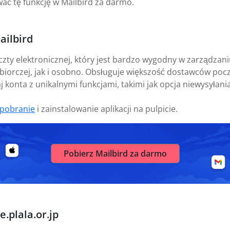
ać tę funkcję w Mailbird za darmo.
ailbird
czty elektronicznej, który jest bardzo wygodny w zarządza
biorczej, jak i osobno. Obsługuje większość dostawców pocz
 konta z unikalnymi funkcjami, takimi jak opcja niewysyłania
pobranie
i zainstalowanie aplikacji na pulpicie.
Pobierz Mailbird za darmo
.plala.or.jp