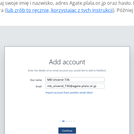
j swoje imię i nazwisko, adres Agate.plala.or.jp oraz hasło
a (
lub zrób to ręcznie, korzystając z tych instrukcji
). Późnie
MB Unsend 736
mb_unsend_736@agate.plala.or.jp