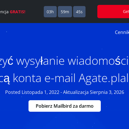
Ge
cencja
GRATIS!
03h
59m
44s
Cenni
zyć wysyłanie wiadomości
 konta e-mail Agate.plal
Posted Listopada 1, 2022 - Aktualizacja Sierpnia 3, 2026
Pobierz Mailbird za darmo