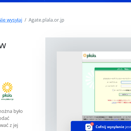
Nie wysyłaj
Agate.plala.or.jp
i
 w
można było
odać
wać z jej
Cofnij wysyłanie
jes