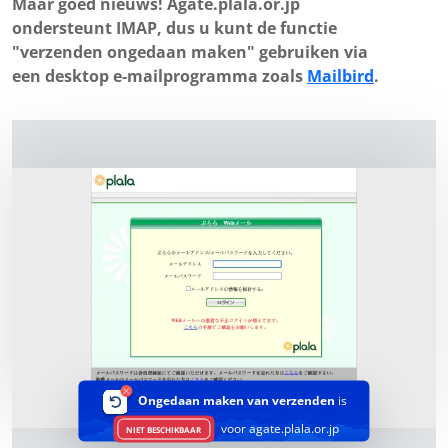
Maar goed nieuws! Agate.plala.or.jp
ondersteunt IMAP, dus u kunt de functie
"verzenden ongedaan maken" gebruiken via
een desktop e-mailprogramma zoals
Mailbird
.
Ongedaan maken van verzenden
is
voor agate.plala.or.jp
NIET BESCHIKBAAR