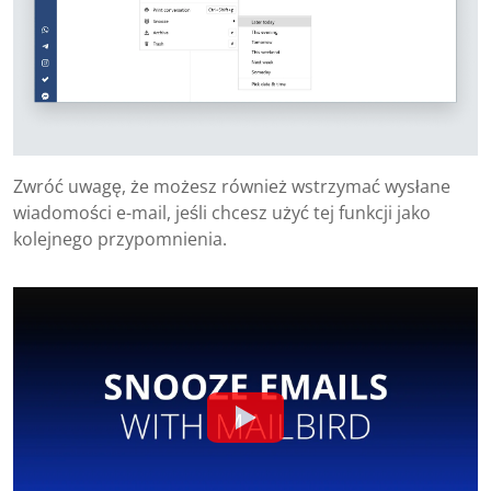
Zwróć uwagę, że możesz również wstrzymać wysłane
wiadomości e-mail, jeśli chcesz użyć tej funkcji jako
kolejnego przypomnienia.