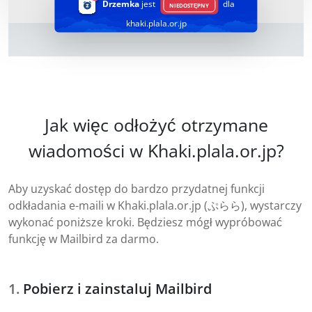
Drzemka
jest
dla
NIEDOSTĘPNY
khaki.plala.or.jp
Jak więc odłożyć otrzymane
wiadomości w Khaki.plala.or.jp?
Aby uzyskać dostęp do bardzo przydatnej funkcji
odkładania e-maili w Khaki.plala.or.jp (ぷらら), wystarczy
wykonać poniższe kroki. Będziesz mógł wypróbować
funkcję w Mailbird za darmo.
Pobierz i zainstaluj Mailbird