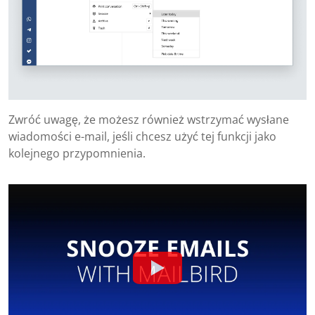
Zwróć uwagę, że możesz również wstrzymać wysłane
wiadomości e-mail, jeśli chcesz użyć tej funkcji jako
kolejnego przypomnienia.