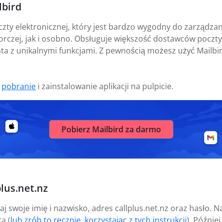
lbird
czty elektronicznej, który jest bardzo wygodny do zarządz
orczej, jak i osobno. Obsługuje większość dostawców poczty
ta z unikalnymi funkcjami. Z pewnością możesz użyć Mailbird
t
pobranie
i zainstalowanie aplikacji na pulpicie.
Pobierz Mailbird za darmo
lus.net.nz
j swoje imię i nazwisko, adres callplus.net.nz oraz hasło. 
a (
lub zrób to ręcznie, korzystając z tych instrukcji
). Późnie