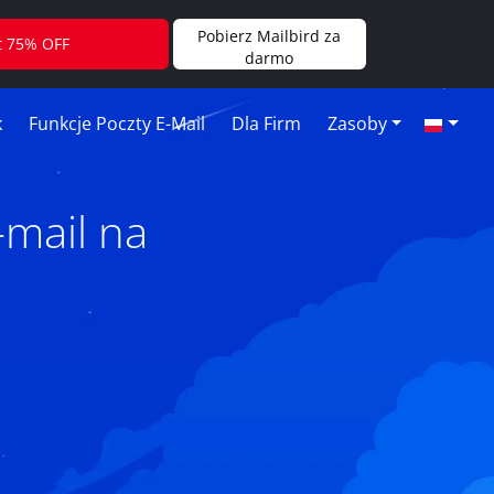
Pobierz Mailbird za
t 75% OFF
darmo
k
Funkcje Poczty E-Mail
Dla Firm
Zasoby
mail na