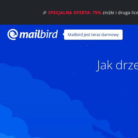
🎉
SPECJALNA OFERTA: 75%
zniżki i druga li
Mailbird jest teraz darmowy
Jak dr