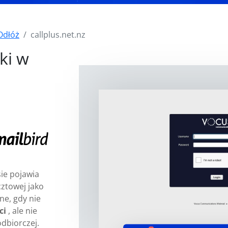
Odłóż
callplus.net.nz
ki w
ie pojawia
ztowej jako
ne, gdy nie
ci
, ale nie
odbiorczej.