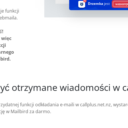
Drzemka
jest
NIEDOSTĘ
je funkcji
ebmaila.
ć!
 więc
cji
arnego
bird.
żyć otrzymane wiadomości w ca
ydatnej funkcji odkładania e-maili w callplus.net.nz, wysta
ję w Mailbird za darmo.