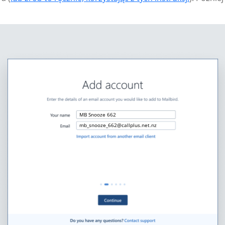
MB Snooze 662
mb_snooze_662@callplus.net.nz