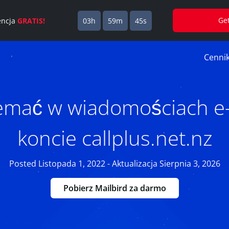
Ge
cencja
GRATIS!
03h
59m
44s
Cenni
zemać w wiadomościach e-
koncie callplus.net.nz
Posted Listopada 1, 2022 - Aktualizacja Sierpnia 3, 2026
Pobierz Mailbird za darmo