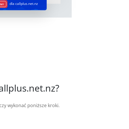
dla callplus.net.nz
PNY
llplus.net.nz?
rczy wykonać poniższe kroki.