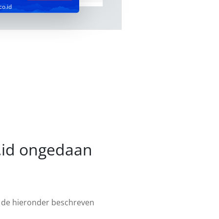
co.id
o.id ongedaan
u de hieronder beschreven