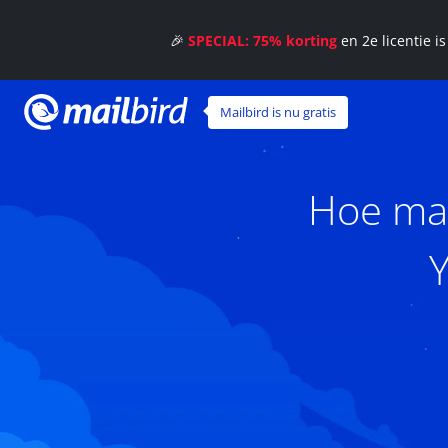
🎉
SPECIAL: 75% korting
en 2e licentie i
Mailbird is nu gratis
Hoe maa
Y