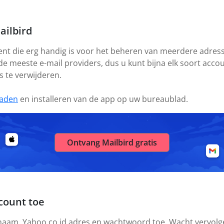
ailbird
ient die erg handig is voor het beheren van meerdere adresse
 de meeste e-mail providers, dus u kunt bijna elk soort acc
s te verwijderen.
aden
en installeren van de app op uw bureaublad.
Ontvang Mailbird gratis
count toe
 naam, Yahoo.co.id adres en wachtwoord toe. Wacht vervolgen