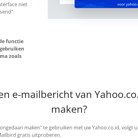
nterface niet
voor yahoo.
 send"
de functie
gebruiken
mma zoals
en e-mailbericht van Yahoo.c
maken?
ongedaan maken" te gebruiken met uw Yahoo.co.id, volgt 
Mailbird gratis uitproberen.