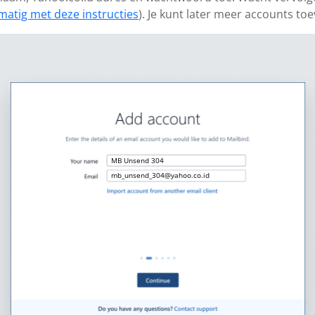
matig met deze instructies
). Je kunt later meer accounts to
MB Unsend 304
mb_unsend_304@yahoo.co.id