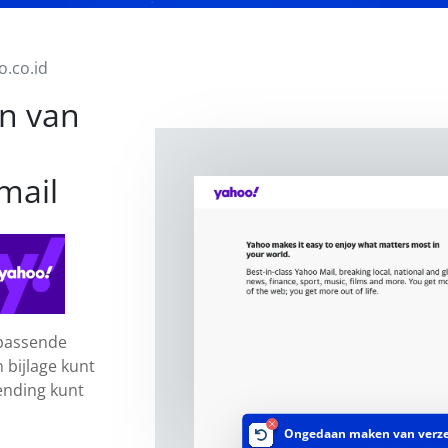
.co.id
n van
mail
 passende
 bijlage kunt
ending kunt
Ongedaan maken van verz