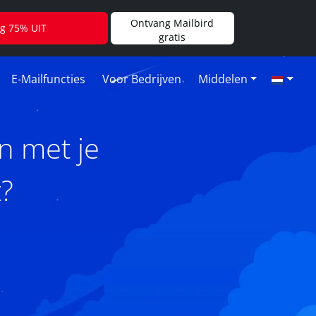
Ontvang Mailbird
jg 75% UIT
gratis
E-Mailfuncties
Voor Bedrijven
Middelen
n met je
t?