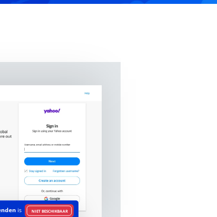
enden
is
NIET BESCHIKBAAR