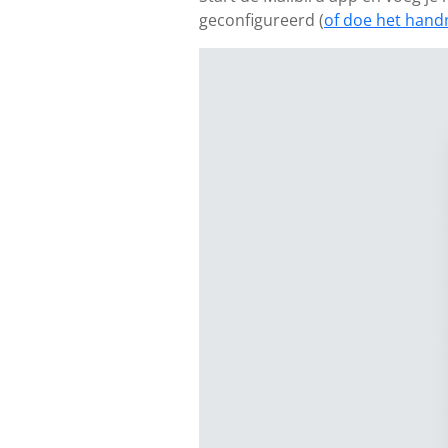
geconfigureerd (
of doe het hand