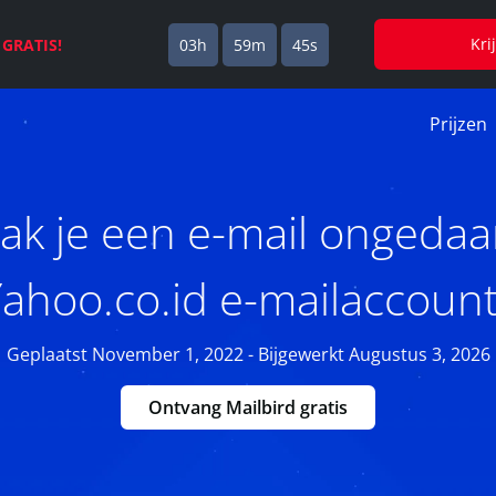
Kri
s
GRATIS!
03h
59m
44s
Prijzen
k je een e-mail ongedaa
ahoo.co.id e-mailaccoun
Geplaatst November 1, 2022 - Bijgewerkt Augustus 3, 2026
Ontvang Mailbird gratis