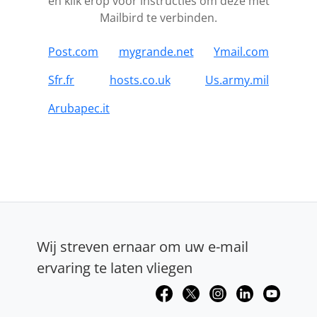
en klik erop voor instructies om deze met
Mailbird te verbinden.
Post.com
mygrande.net
Ymail.com
Sfr.fr
hosts.co.uk
Us.army.mil
Arubapec.it
Wij streven ernaar om uw e-mail
ervaring te laten vliegen