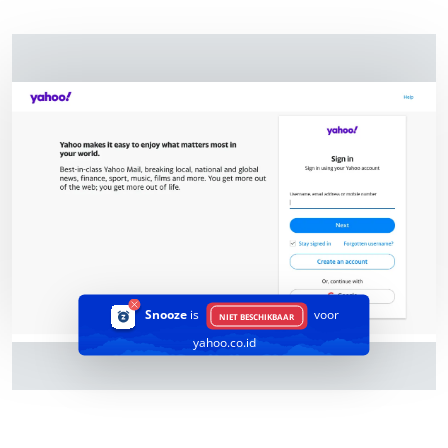
Snooze
is
voor
NIET BESCHIKBAAR
yahoo.co.id