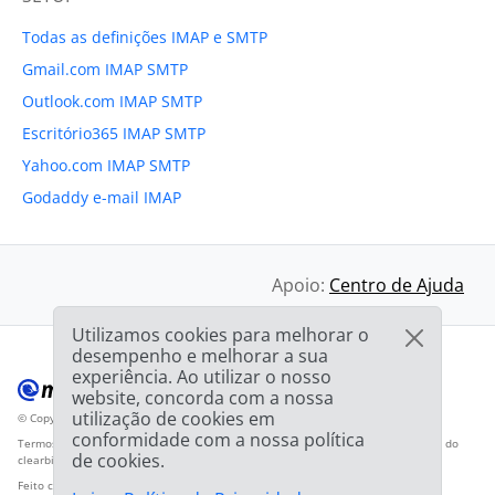
Todas as definições IMAP e SMTP
Gmail.com IMAP SMTP
Outlook.com IMAP SMTP
Escritório365 IMAP SMTP
Yahoo.com IMAP SMTP
Godaddy e-mail IMAP
Apoio:
Centro de Ajuda
Utilizamos cookies para melhorar o
desempenho e melhorar a sua
experiência. Ao utilizar o nosso
website, concorda com a nossa
utilização de cookies em
© Copyright 2012-2026 Mailbird
Todos os direitos reservados.
™
conformidade com a nossa política
Termos de Serviço
Política de Privacidade
Mapa do sítio
Logotipo do fornecedor do
de cookies.
clearbit.com
Feito com
❤