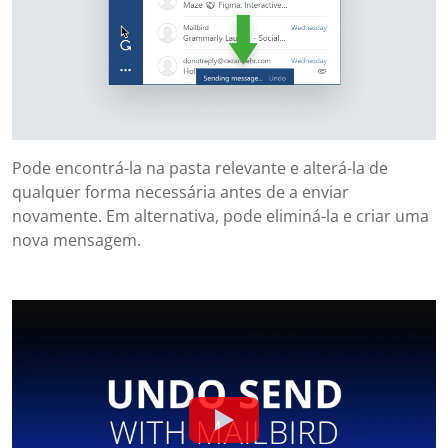
Pode encontrá-la na pasta relevante e alterá-la de
qualquer forma necessária antes de a enviar
novamente. Em alternativa, pode eliminá-la e criar uma
nova mensagem.