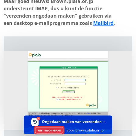
Maar goed nieuws! Brown.plala.or.jp
ondersteunt IMAP, dus u kunt de functie
"verzenden ongedaan maken" gebruiken via
een desktop e-mailprogramma zoals
Mailbird
.
Ongedaan maken van verzenden
is
voor brown.plala.or.jp
NIET BESCHIKBAAR