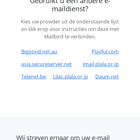
Gebruikt u een andere e-
maildienst?
Kies uw provider uit de onderstaande lijst
en klik erop voor instructies om deze met
Mailbird te verbinden.
Bigpond.net.au
Playful.com
asia.secureserver.net
Jmail.plala.or.jp
Telenet.be
Lilac.plala.or.jp
Daum.net
Wij streven ernaar om uw e-mail