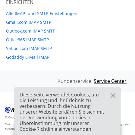
EINRICHTEN
Alle IMAP- und SMTP-Einstellungen
Gmail.com IMAP SMTP
Outlook.com IMAP SMTP
Office365 IMAP SMTP
Yahoo.com IMAP SMTP
Godaddy E-Mail IMAP
Kundenservice:
Service Center
Diese Seite verwendet Cookies, um
die Leistung und Ihr Erlebnis zu
verbessern. Durch die Nutzung
unserer Website erklären Sie sich mit
der Verwendung von Cookies in
© Copyright 2012-2026 Mailbird
Alle Rechte vorbehalten.
™
Übereinstimmung mit unserer
Nutzungsbedingunen
Datenschutzbestimmungen
Inhaltsverzeichnis
Anbieter-Logo von
Cookie-Richtlinie einverstanden.
clearbit.com
🎉
SPEZIAL ANGEBOT: