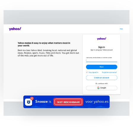
Snooze
is
voor yahoo.es
NIET BESCHIKBAAR