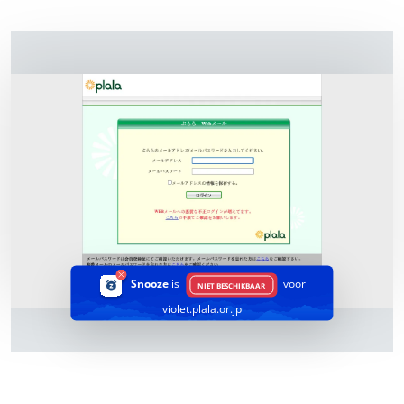
Snooze
is
voor
NIET BESCHIKBAAR
violet.plala.or.jp