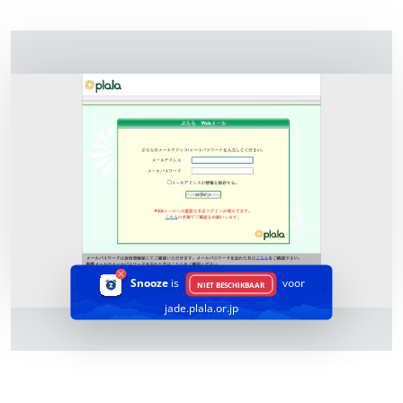
Snooze
is
voor
NIET BESCHIKBAAR
jade.plala.or.jp