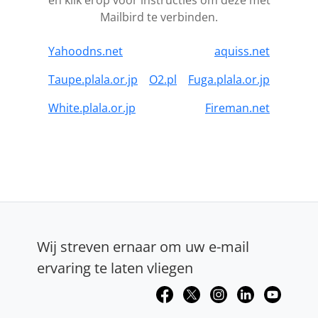
en klik erop voor instructies om deze met
Mailbird te verbinden.
Yahoodns.net
aquiss.net
Taupe.plala.or.jp
O2.pl
Fuga.plala.or.jp
White.plala.or.jp
Fireman.net
Wij streven ernaar om uw e-mail
ervaring te laten vliegen