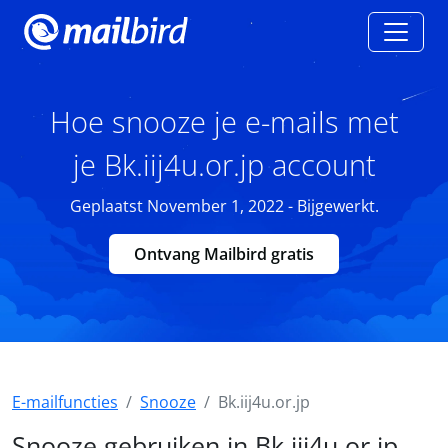
Hoe snooze je e-mails met
je Bk.iij4u.or.jp account
Geplaatst November 1, 2022 - Bijgewerkt.
Ontvang Mailbird gratis
E-mailfuncties
Snooze
Bk.iij4u.or.jp
Snooze gebruiken in Bk.iij4u.or.jp