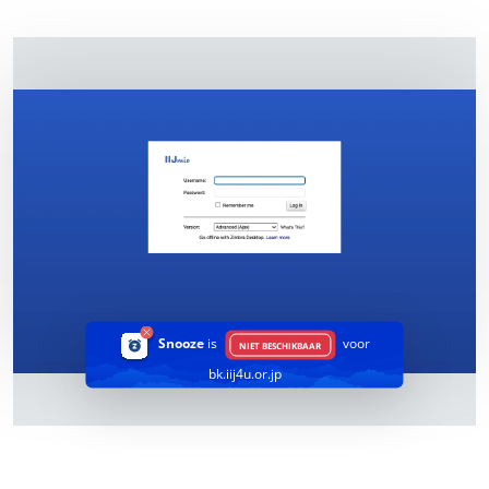
Snooze
is
voor
NIET BESCHIKBAAR
bk.iij4u.or.jp