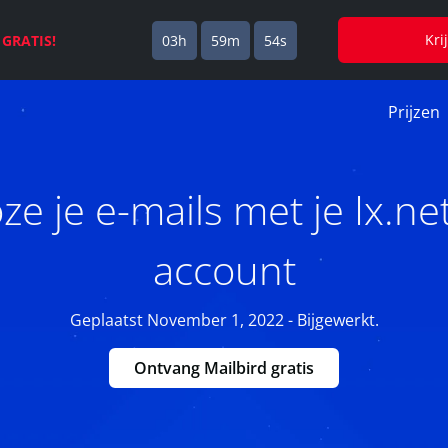
Kri
s
GRATIS!
03h
59m
53s
Prijzen
e je e-mails met je Ix.
account
Geplaatst November 1, 2022 - Bijgewerkt.
Ontvang Mailbird gratis