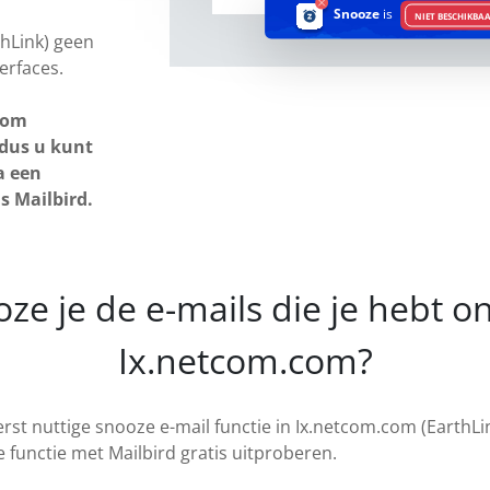
Snooze
is
NIET BESCHIKBA
thLink) geen
erfaces.
com
 dus u kunt
a een
 Mailbird.
ze je de e-mails die je hebt 
Ix.netcom.com?
erst nuttige snooze e-mail functie in Ix.netcom.com (EarthLi
functie met Mailbird gratis uitproberen.