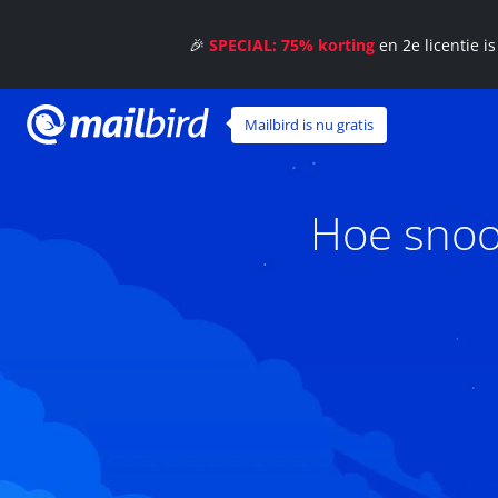
🎉
SPECIAL: 75% korting
en 2e licentie i
Mailbird is nu gratis
Hoe snooz