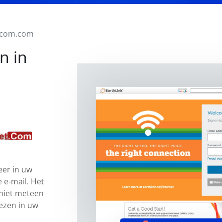
tcom.com
n in
eer in uw
 e-mail. Het
 niet meteen
iezen in uw