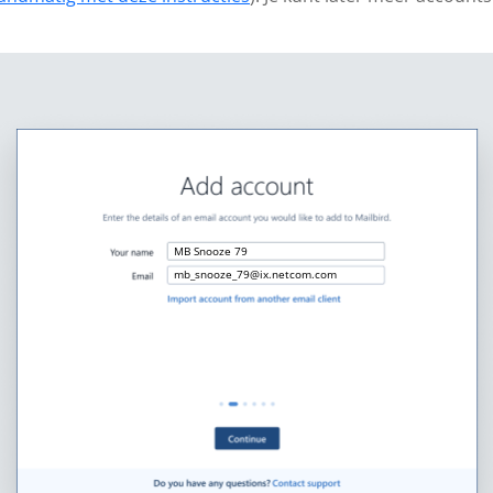
MB Snooze 79
mb_snooze_79@ix.netcom.com