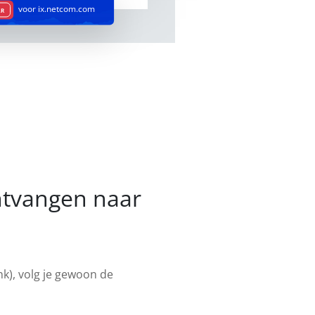
voor ix.netcom.com
AR
ontvangen naar
nk), volg je gewoon de