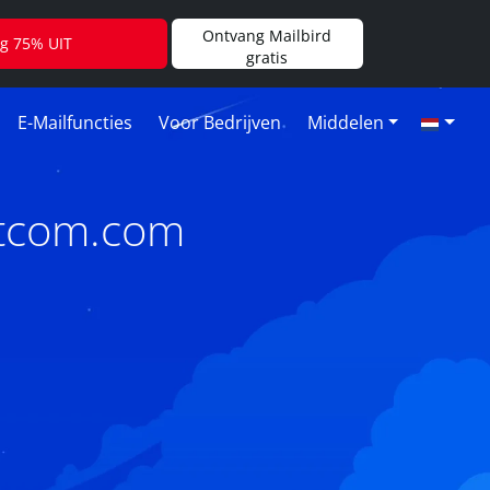
Ontvang Mailbird
jg 75% UIT
gratis
E-Mailfuncties
Voor Bedrijven
Middelen
netcom.com