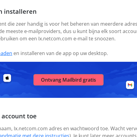
 installeren
ient die zeer handig is voor het beheren van meerdere adres
 de meeste e-mailproviders, dus u kunt bijna elk soort acc
gebruiken om een Ix.netcom.com e-mail te snoozen.
oaden
en installeren van de app op uw desktop.
Ontvang Mailbird gratis
 account toe
 naam, Ix.netcom.com adres en wachtwoord toe. Wacht vervo
andmatig met deze instructies
). Je kunt later meer account