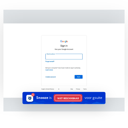
Snooze
is
voor gsuite
NIET BESCHIKBAAR