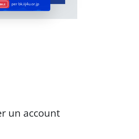
per bk.iij4u.or.jp
BILE
per un account