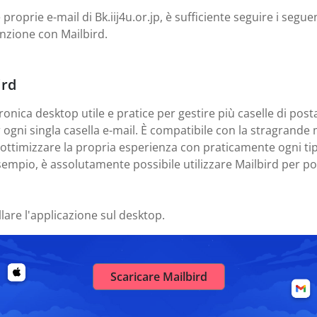
 proprie e-mail di Bk.iij4u.or.jp, è sufficiente seguire i seguen
nzione con Mailbird.
ird
ronica desktop utile e pratice per gestire più caselle di posta
er ogni singla casella e-mail. È compatibile con la stragrand
e ottimizzare la propria esperienza con praticamente ogni tip
sempio, è assolutamente possibile utilizzare Mailbird per post
llare l'applicazione sul desktop.
Scaricare Mailbird