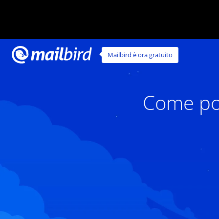
Mailbird è ora gratuito
Come pos