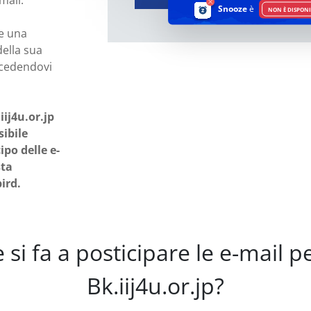
mail.
Snooze
è
NON È DISPONI
re una
della sua
ccedendovi
iij4u.or.jp
ibile
ipo delle e-
sta
ird.
si fa a posticipare le e-mail 
Bk.iij4u.or.jp?