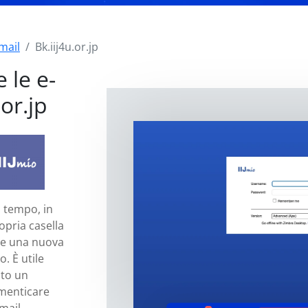
mail
Bk.iij4u.or.jp
 le e-
or.jp
i tempo, in
opria casella
se una nuova
. È utile
ito un
imenticare