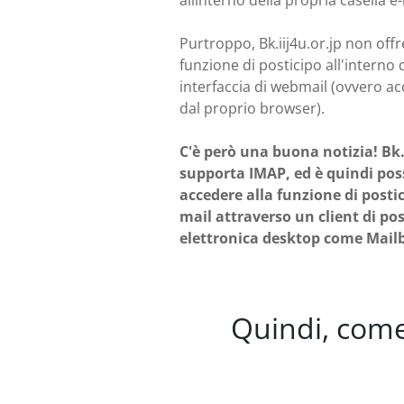
allinterno della propria casella e-
Purtroppo, Bk.iij4u.or.jp non off
funzione di posticipo all'interno 
interfaccia di webmail (ovvero a
dal proprio browser).
C'è però una buona notizia! Bk.
supporta IMAP, ed è quindi poss
accedere alla funzione di postic
mail attraverso un client di po
elettronica desktop come Mailb
Quindi, come 