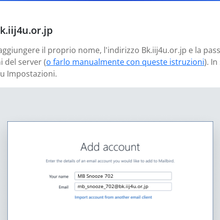
.iij4u.or.jp
aggiungere il proprio nome, l'indirizzo Bk.iij4u.or.jp e la pa
 del server (
o farlo manualmente con queste istruzioni
). I
u Impostazioni.
MB Snooze 702
mb_snooze_702@bk.iij4u.or.jp