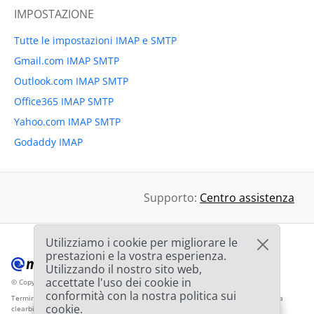
IMPOSTAZIONE
Tutte le impostazioni IMAP e SMTP
Gmail.com IMAP SMTP
Outlook.com IMAP SMTP
Office365 IMAP SMTP
Yahoo.com IMAP SMTP
Godaddy IMAP
Supporto:
Centro assistenza
Utilizziamo i cookie per migliorare le
prestazioni e la vostra esperienza.
Utilizzando il nostro sito web,
accettate l'uso dei cookie in
© Copyright 2012-2026 Mailbird
Tutti i diritti riservati.
™
conformità con la nostra politica sui
Termini di servizio
Informativa sulla privacy
Mappa del sito
Logo del fornitore da
cookie.
clearbit.com
🎉
OFFERTA: Sconto del