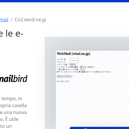
mail
Co2.wind.ne.jp
 le e-
i tempo, in
opria casella
se una nuova
. È utile
ito un