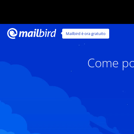
Mailbird è ora gratuito
Come pos