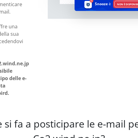
imenticare
Snooze
è
NON È DISPONIB
mail.
ffre una
della sua
ccedendovi
2.wind.ne.jp
ibile
ipo delle e-
sta
ird.
si fa a posticipare le e-mail 