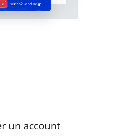
per co2.wind.ne.jp
ILE
per un account