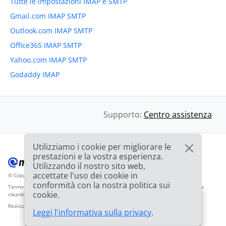
Tutte le impostazioni IMAP e SMTP
Gmail.com IMAP SMTP
Outlook.com IMAP SMTP
Office365 IMAP SMTP
Yahoo.com IMAP SMTP
Godaddy IMAP
Supporto:
Centro assistenza
Utilizziamo i cookie per migliorare le
prestazioni e la vostra esperienza.
Utilizzando il nostro sito web,
accettate l'uso dei cookie in
© Copyright 2012-2026 Mailbird
Tutti i diritti riservati.
™
conformità con la nostra politica sui
Termini di servizio
Informativa sulla privacy
Mappa del sito
Logo del fornitore da
cookie.
clearbit.com
🎉
OFFERTA: Sconto del
75%
e la seconda licenza
03h
59m
44s
Realizzato con
❤
Leggi l'informativa sulla privacy
.
è
GRATUITA!