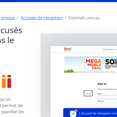
tronique
Accusés de réception
Ozemail.com.au
ccusés
s le
 qu'un
il permet de
planifier les
L Accusé de réception
n'e