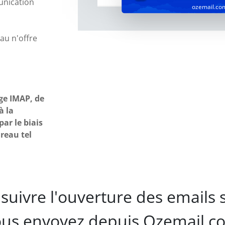
unication
ozemail.co
u n'offre
ge IMAP, de
à la
ar le biais
reau tel
suivre l'ouverture des emails 
us envoyez depuis Ozemail.c