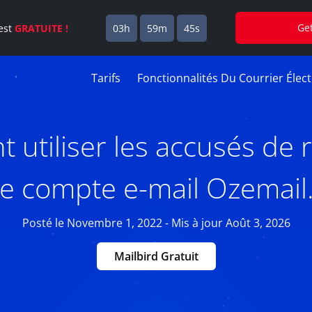
Ge
est
GRATUITE !
03h
59m
45s
Tarifs
Fonctionnalités Du Courrier Élec
utiliser les accusés de 
re compte e-mail Ozemail
Posté le Novembre 1, 2022 - Mis à jour Août 3, 2026
Mailbird Gratuit