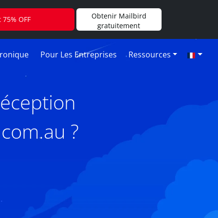
Obtenir Mailbird
t 75% OFF
gratuitement
tronique
Pour Les Entreprises
Ressources
réception
.com.au ?