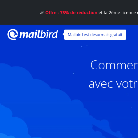
🎉
Offre : 75% de réduction
et la 2ème licence 
Mailbird est désormais gratuit
Comment 
avec vot