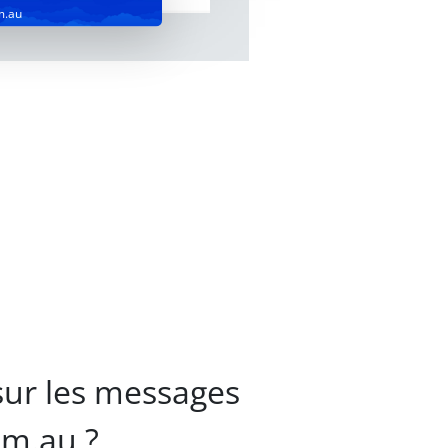
m.au
sur les messages
om.au ?