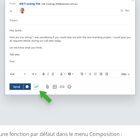
MB Tracking 956
<mb_tracking_956@ozemail.com.au>
une fonction par défaut dans le menu Composition :