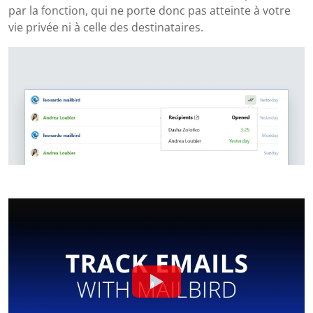
par la fonction, qui ne porte donc pas atteinte à votre
vie privée ni à celle des destinataires.