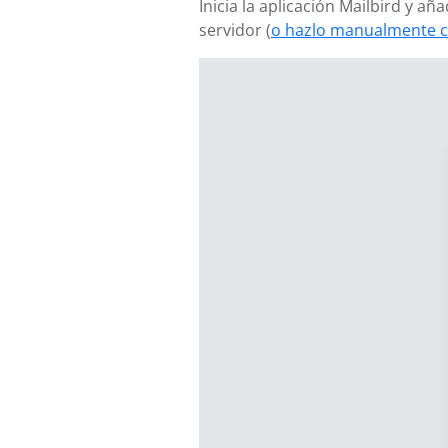
Inicia la aplicación Mailbird y a
servidor (
o hazlo manualmente c