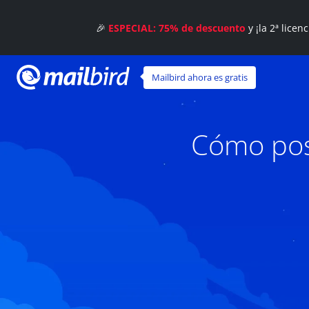
🎉
ESPECIAL: 75% de descuento
y ¡la 2ª licen
Mailbird ahora es gratis
Cómo pos