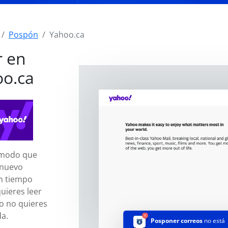
Pospón
Yahoo.ca
r en
oo.ca
 modo que
 nuevo
n tiempo
uieres leer
o no quieres
da.
Posponer correos
no está