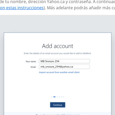
ñade tu nombre, dirección Yahoo.ca y contraseña. A continuac
on estas instrucciones
). Más adelante podrás añadir más c
MB Snooze 294
mb_snooze_294@yahoo.ca