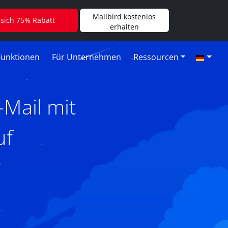
Mailbird kostenlos
 sich 75% Rabatt
erhalten
Funktionen
Für Unternehmen
Ressourcen
Mail mit
uf
6