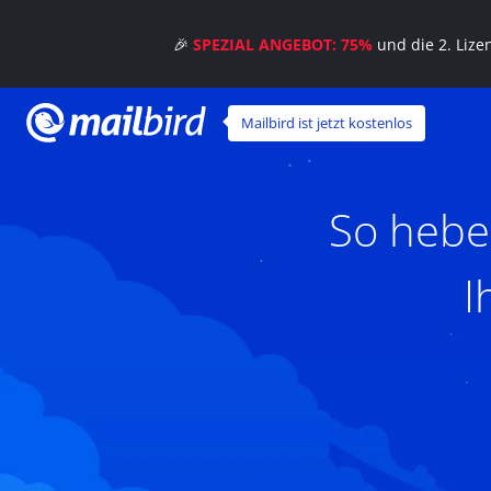
🎉
SPEZIAL ANGEBOT: 75%
und die 2. Liz
Mailbird ist jetzt kostenlos
So hebe
I