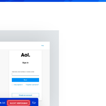
n
ist
für
NICHT VERFÜGBAR