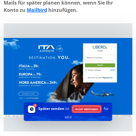
Mails für später planen können, wenn Sie Ihr
Konto zu
Mailbird
hinzufügen.
Später senden
ist
für
NICHT VERFÜGBAR
iol.it