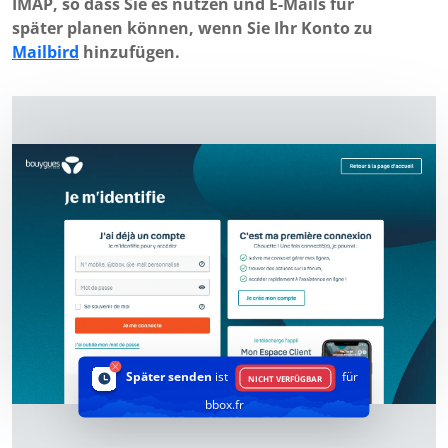
IMAP, so dass Sie es nutzen und E-Mails für
später planen können, wenn Sie Ihr Konto zu
Mailbird
hinzufügen.
Später senden
ist
für
NICHT VERFÜGBAR
bbox.fr